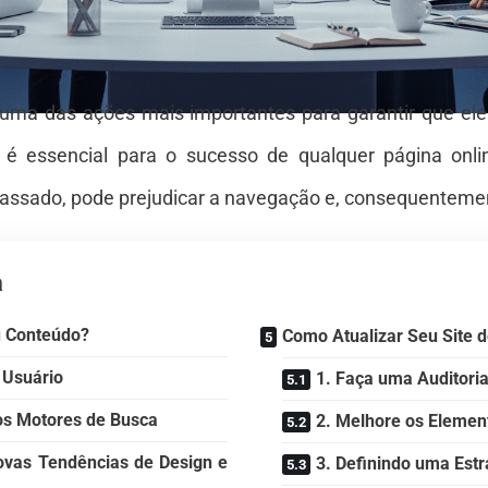
 uma das ações mais importantes para garantir que ele
o é essencial para o sucesso de qualquer página onli
passado, pode prejudicar a navegação e, consequentement
a
eu Conteúdo?
Como Atualizar Seu Site d
 Usuário
1. Faça uma Auditoria
os Motores de Busca
2. Melhore os Elemen
as Tendências de Design e
3. Definindo uma Est