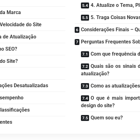
4. Atualize o Tema, P
e da Marca
5. Traga Coisas Nova
Velocidade do Site
Considerações Finais – Qu
a de Atualização
Perguntas Frequentes Sob
no SEO?
Com que frequência d
do Site?
Quais são os sinais 
atualização?
mações Desatualizadas
Como as atualizações
Desempenho
O que é mais importa
design do site?
lassificações
Quem sou eu?
rentes