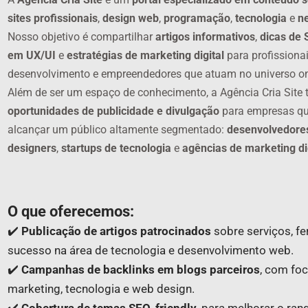
sites profissionais
,
design web
,
programação
,
tecnologia
e
ne
Nosso objetivo é compartilhar
artigos informativos
,
dicas de 
em UX/UI
e
estratégias de marketing digital
para profissionai
desenvolvimento e empreendedores que atuam no universo on
Além de ser um espaço de conhecimento, a Agência Cria Site
oportunidades de publicidade e divulgação
para empresas q
alcançar um público altamente segmentado:
desenvolvedore
designers
,
startups de tecnologia
e
agências de marketing di
O que oferecemos:
✔️
Publicação de artigos patrocinados
sobre serviços, f
sucesso na área de tecnologia e desenvolvimento web.
✔️
Campanhas de backlinks em blogs parceiros
, com foc
marketing, tecnologia e web design.
✔️
Cobertura de temas SEO-friendly
, para melhorar o ra