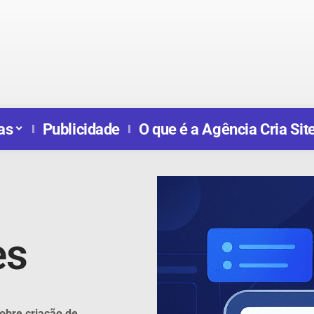
as
Publicidade
O que é a Agência Cria Sit
es
obre criação de