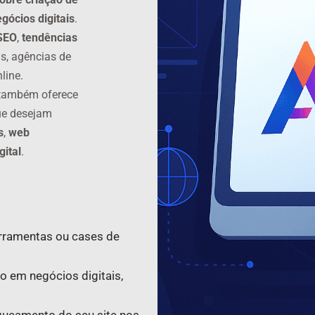
gócios digitais
.
SEO
,
tendências
s, agências de
line.
 também oferece
ue desejam
s
,
web
gital
.
erramentas ou cases de
o em negócios digitais,
nqueamento do seu site nos