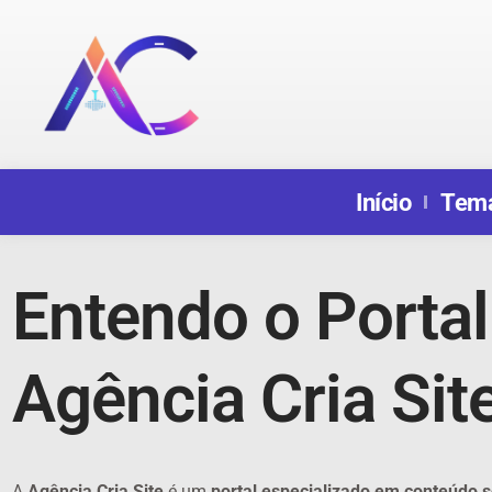
Início
Tem
Entendo o Portal
Agência Cria Sit
A
Agência Cria Site
é um
portal especializado em conteúdo s