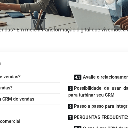
ndas? Em meio à transformação digital que vivemos, a 
a
de vendas?
Avalie o relacionamen
endas?
Possibilidade de usar d
para turbinar seu CRM
um CRM de vendas
Passo a passo para integ
PERGUNTAS FREQUENTE
 comercial