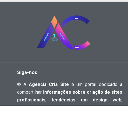
Siga-nos
© A
Agência Cria Site
é um portal dedicado a
compartilhar
informações sobre criação de sites
profissionais
,
tendências em design web
,
tecnologia
e
negócios digitais
. Reunimos dicas,
análises e conteúdos atualizados para ajudar
empreendedores, desenvolvedores e curiosos do