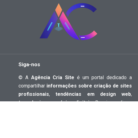
Siga-nos
© A
Agência Cria Site
é um portal dedicado a
compartilhar
informações sobre criação de sites
profissionais
,
tendências em design web
,
tecnologia
e
negócios digitais
. Reunimos dicas,
análises e conteúdos atualizados para ajudar
empreendedores, desenvolvedores e curiosos do
mundo digital a se manterem sempre bem-
informados.