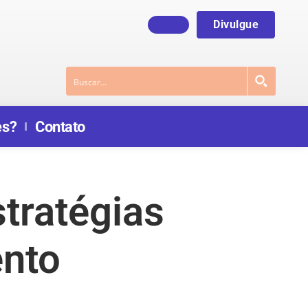
Divulgue
es?
Contato
stratégias
ento