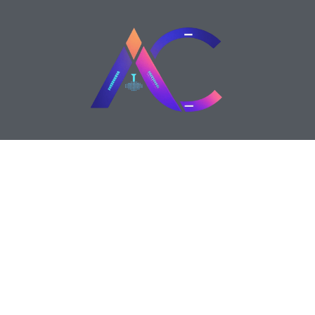
Siga-nos
© A
Agência Cria Site
é um portal dedicado a
compartilhar
informações sobre criação de sites
profissionais
,
tendências em design web
,
tecnologia
e
negócios digitais
. Reunimos dicas,
análises e conteúdos atualizados para ajudar
empreendedores, desenvolvedores e curiosos do
mundo digital a se manterem sempre bem-