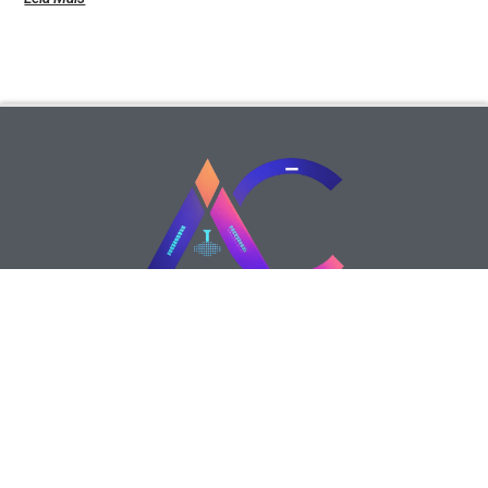
Siga-nos
© A
Agência Cria Site
é um portal dedicado a
compartilhar
informações sobre criação de sites
profissionais
,
tendências em design web
,