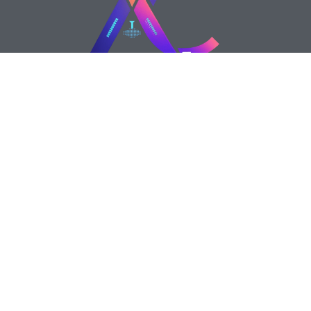
Siga-nos
© A
Agência Cria Site
é um portal dedicado a
compartilhar
informações sobre criação de sites
profissionais
,
tendências em design web
,
tecnologia
e
negócios digitais
. Reunimos dicas,
análises e conteúdos atualizados para ajudar
empreendedores, desenvolvedores e curiosos do
mundo digital a se manterem sempre bem-
informados.
Portal parceiro da maior
Rede de Blogs do Brasil