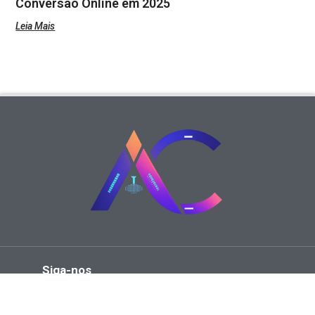
Conversão Online em 2025
Leia Mais
Siga-nos
© A
Agência Cria Site
é um portal dedicado a